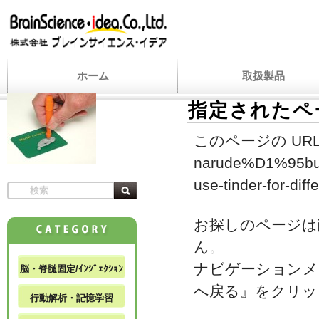
ホーム
取扱製品
指定されたペ
このページの URL
narude%D1%95bu-
use-tinder-for-diff
お探しのページは
ん。
ナビゲーションメ
脳・脊髄固定/ｲﾝｼﾞｪｸｼｮﾝ
へ戻る』をクリッ
行動解析・記憶学習