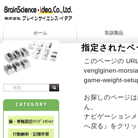
ホーム
取扱製品
指定されたペ
このページの URL
venglginen-morsia
game-weight-setu
お探しのページは
ん。
ナビゲーションメ
脳・脊髄固定/ｲﾝｼﾞｪｸｼｮﾝ
へ戻る』をクリッ
行動解析・記憶学習