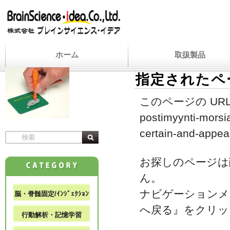
ホーム
取扱製品
指定されたペ
このページの URL
postimyynti-mors
certain-and-appea
お探しのページは
ん。
ナビゲーションメ
脳・脊髄固定/ｲﾝｼﾞｪｸｼｮﾝ
へ戻る』をクリッ
行動解析・記憶学習