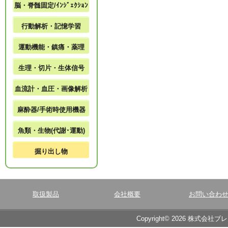
脳・脊髄固定/ｲﾝｼﾞｪｸｼｮﾝ
行動解析・記憶学習
運動機能・鎮痛・薬理
生理・切片・生体信号
血流計・血圧・画像解析
麻酔器/手術時使用機器
魚類・生物(代謝･運動)
掘り出し物
取扱製品
会社概要
お問い合わ
Copyright© 2026 株式会社ブ