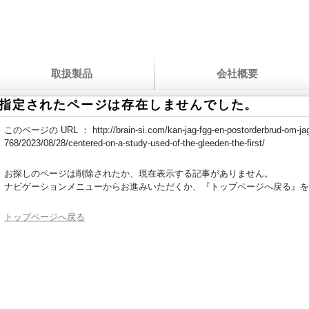
取扱製品
会社概要
指定されたページは存在しませんでした。
このページの URL ：
http://brain-si.com/kan-jag-fgg-en-postorderbrud-om-jag
768/2023/08/28/centered-on-a-study-used-of-the-gleeden-the-first/
お探しのページは削除されたか、現在表示する記事がありません。
ナビゲーションメニューからお進みいただくか、『トップページへ戻る』を
トップページへ戻る