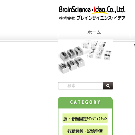
ホーム
脳・脊髄固定/ｲﾝｼﾞｪｸｼｮﾝ
行動解析・記憶学習