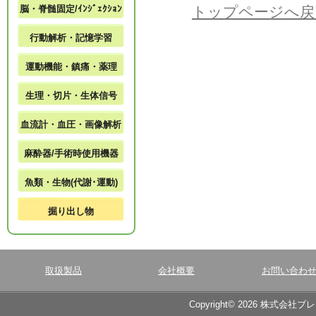
脳・脊髄固定/ｲﾝｼﾞｪｸｼｮﾝ
トップページへ戻
行動解析・記憶学習
運動機能・鎮痛・薬理
生理・切片・生体信号
血流計・血圧・画像解析
麻酔器/手術時使用機器
魚類・生物(代謝･運動)
掘り出し物
取扱製品
会社概要
お問い合わ
Copyright© 2026 株式会社ブ