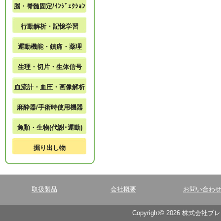
脳・脊髄固定/ｲﾝｼﾞｪｸｼｮﾝ
行動解析・記憶学習
運動機能・鎮痛・薬理
生理・切片・生体信号
血流計・血圧・画像解析
麻酔器/手術時使用機器
魚類・生物(代謝･運動)
掘り出し物
取扱製品
会社概要
お問い合わ
Copyright© 2026 株式会社ブ