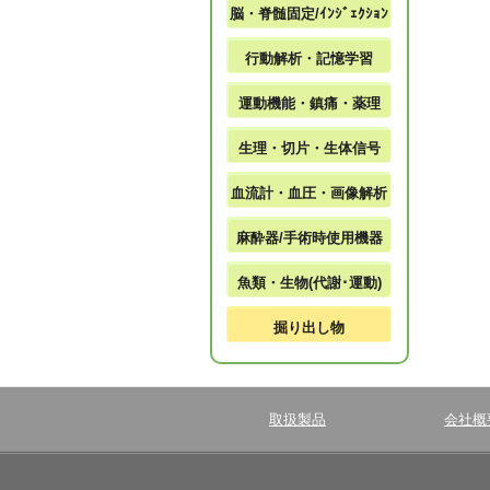
脳・脊髄固定/ｲﾝｼﾞｪｸｼｮﾝ
行動解析・記憶学習
運動機能・鎮痛・薬理
生理・切片・生体信号
血流計・血圧・画像解析
麻酔器/手術時使用機器
魚類・生物(代謝･運動)
掘り出し物
取扱製品
会社概