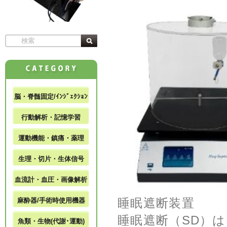
脳・脊髄固定/ｲﾝｼﾞｪｸｼｮﾝ
行動解析・記憶学習
運動機能・鎮痛・薬理
生理・切片・生体信号
血流計・血圧・画像解析
睡眠遮断装置
麻酔器/手術時使用機器
睡眠遮断（SD）
魚類・生物(代謝･運動)