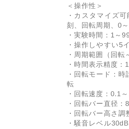
＜操作性＞
・カスタマイズ可
刻、回転周期、0～
・実験時間：1～99
・操作しやすい5イ
・周期範囲（回転～
・時間表示精度：
・回転モード：時
転
・回転速度：0.1～
・回転バー直径：8
・回転バー高さ調整
・騒音レベル30d