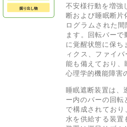
不安様行動を増強
掘り出し物
断および睡眠断片
ログラムされた間
ます。回転バーで
に覚醒状態に保ちま
ィクス、ファイバ
能も備えており、
心理学的機能障害
睡眠遮断装置は、
ー内のバーの回転
で構成されており
水を供給する装置