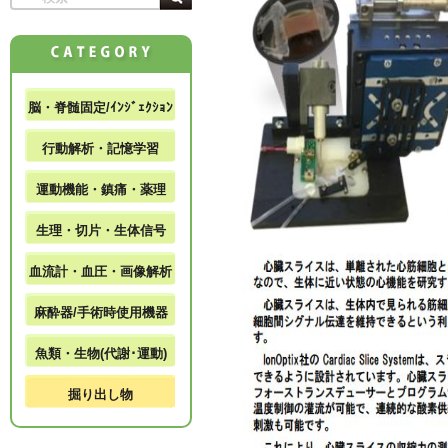
脳・脊髄固定/ｲﾝｼﾞｪｸｼｮﾝ
行動解析・記憶学習
運動機能・鎮痛・薬理
生理・切片・生体信号
血流計・血圧・画像解析
麻酔器/手術時使用機器
魚類・生物(代謝･運動)
掘り出し物