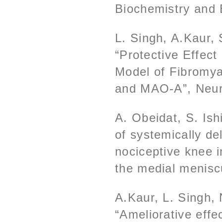
Biochemistry and 
L. Singh, A.Kaur, 
“Protective Effect
Model of Fibromya
and MAO-A”, Neur
A. Obeidat, S. Ishi
of systemically de
nociceptive knee i
the medial meniscu
A.Kaur, L. Singh, 
“Ameliorative effe