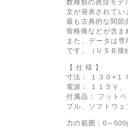
数種類の炎症モデ
文が発表されてい
最も古典的な関節
骨格痛などが含ま
また、データは専
です。（ＵＳＢ接
【 仕 様 】
寸法： １３０×１
電源： １１５Ｖ
付属品： フット
ブル、ソフトウェ
力の範囲：0～500gf