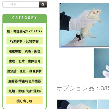
脳・脊髄固定/ｲﾝｼﾞｪｸｼｮﾝ
行動解析・記憶学習
運動機能・鎮痛・薬理
生理・切片・生体信号
血流計・血圧・画像解析
麻酔器/手術時使用機器
オプション品：38
魚類・生物(代謝･運動)
掘り出し物