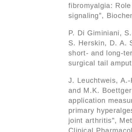
fibromyalgia: Ro
signaling”, Bioch
P. Di Giminiani, 
S. Herskin, D. A. 
short- and long-te
surgical tail amput
J. Leuchtweis, A.-
and M.K. Boettger,
application measu
primary hyperalge
joint arthritis”, 
Clinical Pharmaco