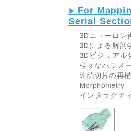
For Mappin
Serial Secti
3Dニューロン
3Dによる解剖
3Dビジュアル
様々なパラメ
連続切片の再
Morphometry
インタラクテ