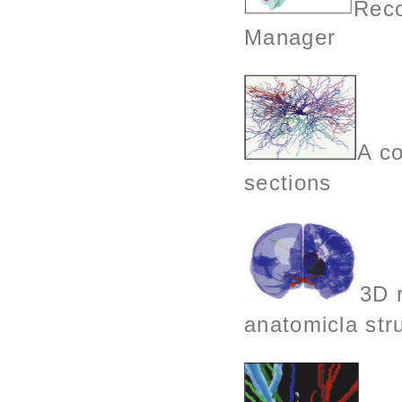
Reco
Manager
A co
sections
3D 
anatomicla str