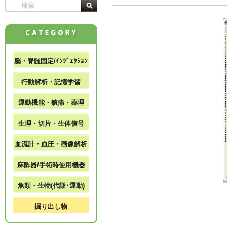
脳・脊髄固定/ｲﾝｼﾞｪｸｼｮﾝ
行動解析・記憶学習
運動機能・鎮痛・薬理
生理・切片・生体信号
血流計・血圧・画像解析
麻酔器/手術時使用機器
魚類・生物(代謝･運動)
掘り出し物