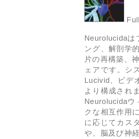
Ful
Neuroluc
ング、解剖学
片の再構築、
ェアです。システ
Lucivid
より構成され
Neuroluc
クな相互作用
に応じてカス
や、脳及び神