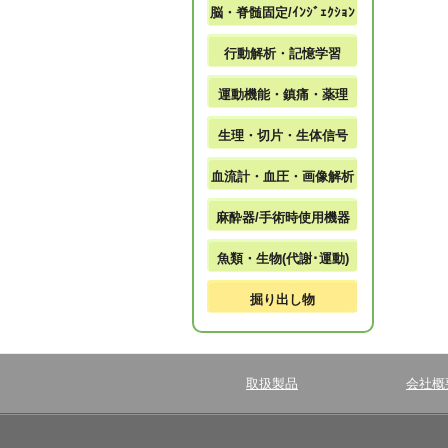
脳・脊髄固定/ｲﾝｼﾞｪｸｼｮﾝ
行動解析・記憶学習
運動機能・鎮痛・薬理
生理・切片・生体信号
血流計・血圧・画像解析
麻酔器/手術時使用機器
魚類・生物(代謝･運動)
掘り出し物
取扱製品
会社概