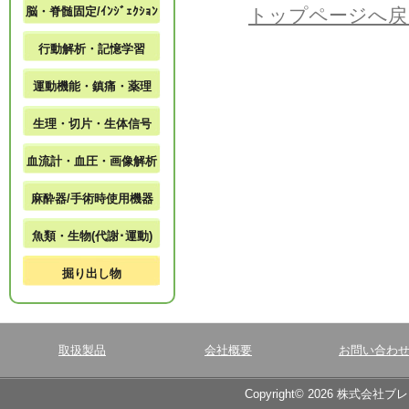
脳・脊髄固定/ｲﾝｼﾞｪｸｼｮﾝ
トップページへ戻
行動解析・記憶学習
運動機能・鎮痛・薬理
生理・切片・生体信号
血流計・血圧・画像解析
麻酔器/手術時使用機器
魚類・生物(代謝･運動)
掘り出し物
取扱製品
会社概要
お問い合わ
Copyright© 2026 株式会社ブ