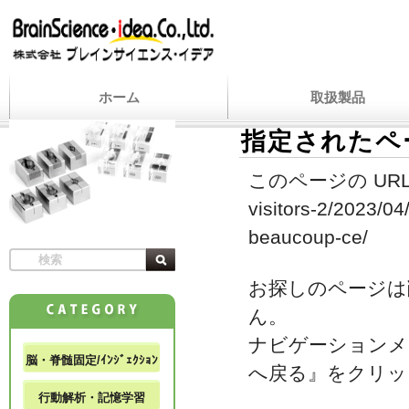
ホーム
取扱製品
指定されたペ
このページの URL
visitors-2/2023/0
beaucoup-ce/
お探しのページは
ん。
ナビゲーションメ
脳・脊髄固定/ｲﾝｼﾞｪｸｼｮﾝ
へ戻る』をクリッ
行動解析・記憶学習