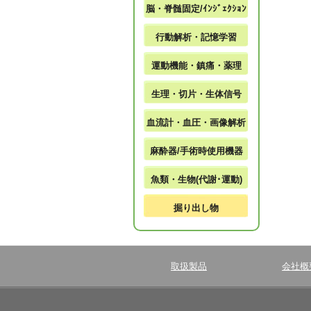
脳・脊髄固定/ｲﾝｼﾞｪｸｼｮﾝ
行動解析・記憶学習
運動機能・鎮痛・薬理
生理・切片・生体信号
血流計・血圧・画像解析
麻酔器/手術時使用機器
魚類・生物(代謝･運動)
掘り出し物
取扱製品
会社概