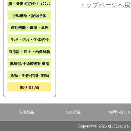
脳・脊髄固定/ｲﾝｼﾞｪｸｼｮﾝ
トップページへ戻
行動解析・記憶学習
運動機能・鎮痛・薬理
生理・切片・生体信号
血流計・血圧・画像解析
麻酔器/手術時使用機器
魚類・生物(代謝･運動)
掘り出し物
取扱製品
会社概要
お問い合わ
Copyright© 2026 株式会社ブ