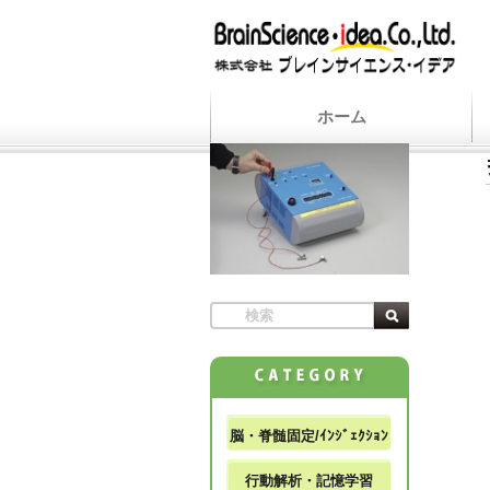
ホーム
脳・脊髄固定/ｲﾝｼﾞｪｸｼｮﾝ
行動解析・記憶学習