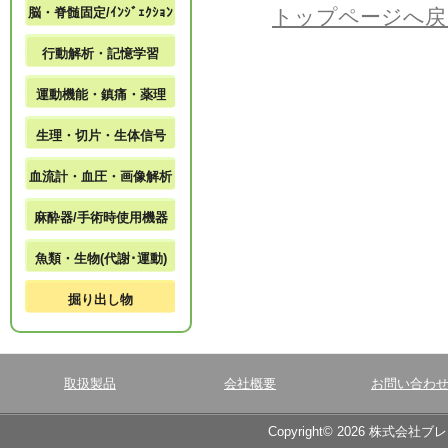
脳・脊髄固定/ｲﾝｼﾞｪｸｼｮﾝ
トップページへ戻
行動解析・記憶学習
運動機能・鎮痛・薬理
生理・切片・生体信号
血流計・血圧・画像解析
麻酔器/手術時使用機器
魚類・生物(代謝･運動)
掘り出し物
取扱製品
会社概要
お問い合わ
Copyright© 2026 株式会社ブ