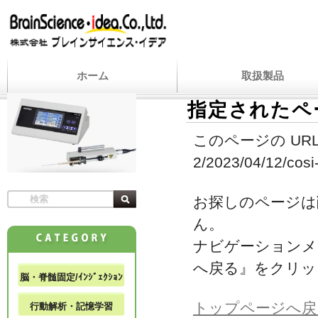
ホーム
取扱製品
指定されたペ
このページの URL
2/2023/04/12/cosi-
お探しのページは
ん。
ナビゲーションメ
へ戻る』をクリッ
脳・脊髄固定/ｲﾝｼﾞｪｸｼｮﾝ
トップページへ戻
行動解析・記憶学習