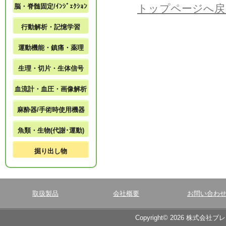
脳・脊髄固定/ｲﾝｼﾞｪｸｼｮﾝ
トップページへ戻
行動解析・記憶学習
運動機能・鎮痛・薬理
生理・切片・生体信号
血流計・血圧・画像解析
麻酔器/手術時使用機器
魚類・生物(代謝･運動)
掘り出し物
取扱製品
会社概要
お問い合わ
Copyright© 2026 株式会社ブ