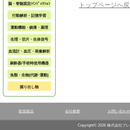
脳・脊髄固定/ｲﾝｼﾞｪｸｼｮﾝ
トップページへ戻
行動解析・記憶学習
運動機能・鎮痛・薬理
生理・切片・生体信号
血流計・血圧・画像解析
麻酔器/手術時使用機器
魚類・生物(代謝･運動)
掘り出し物
取扱製品
会社概要
お問い合わ
Copyright© 2026 株式会社ブ