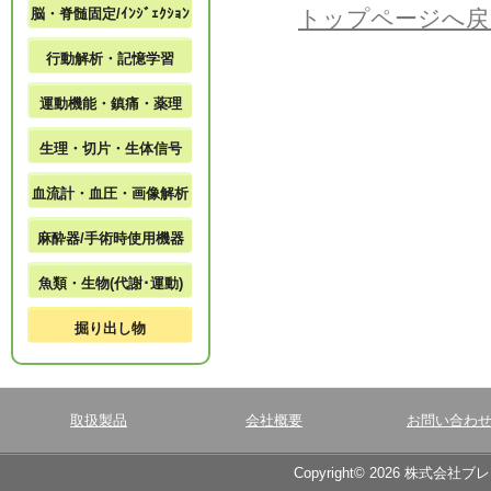
脳・脊髄固定/ｲﾝｼﾞｪｸｼｮﾝ
トップページへ戻
行動解析・記憶学習
運動機能・鎮痛・薬理
生理・切片・生体信号
血流計・血圧・画像解析
麻酔器/手術時使用機器
魚類・生物(代謝･運動)
掘り出し物
取扱製品
会社概要
お問い合わ
Copyright© 2026 株式会社ブ