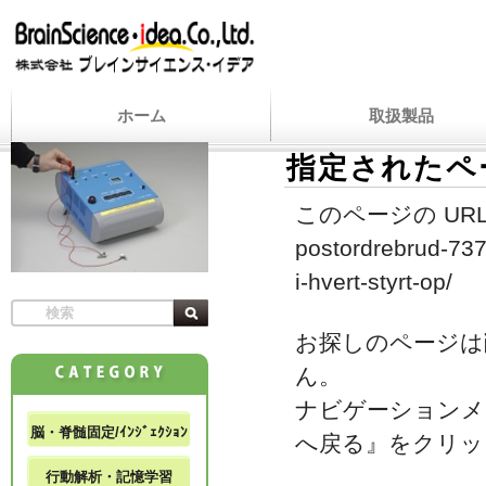
ホーム
取扱製品
指定されたペ
このページの URL
postordrebrud-737
i-hvert-styrt-op/
お探しのページは
ん。
ナビゲーションメ
脳・脊髄固定/ｲﾝｼﾞｪｸｼｮﾝ
へ戻る』をクリッ
行動解析・記憶学習