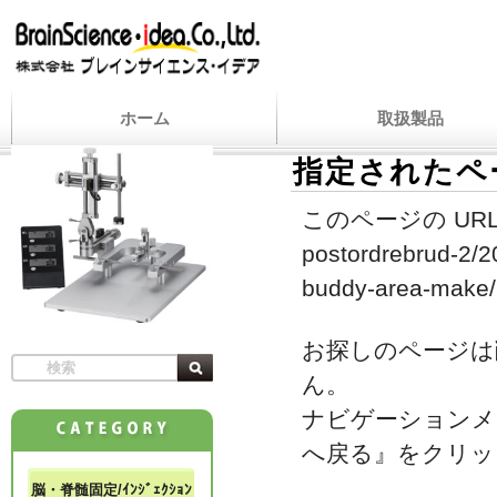
ホーム
取扱製品
指定されたペ
このページの URL
postordrebrud-2/20
buddy-area-make/
お探しのページは
ん。
ナビゲーションメ
へ戻る』をクリッ
脳・脊髄固定/ｲﾝｼﾞｪｸｼｮﾝ