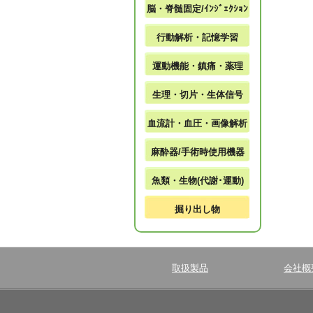
脳・脊髄固定/ｲﾝｼﾞｪｸｼｮﾝ
行動解析・記憶学習
運動機能・鎮痛・薬理
生理・切片・生体信号
血流計・血圧・画像解析
麻酔器/手術時使用機器
魚類・生物(代謝･運動)
掘り出し物
取扱製品
会社概