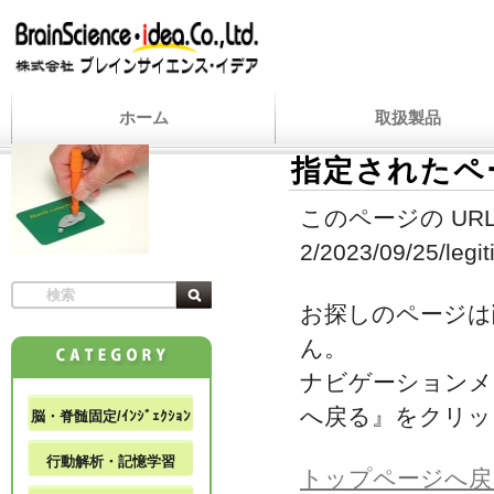
ホーム
取扱製品
指定されたペ
このページの URL
2/2023/09/25/legit
お探しのページは
ん。
ナビゲーションメ
へ戻る』をクリッ
脳・脊髄固定/ｲﾝｼﾞｪｸｼｮﾝ
行動解析・記憶学習
トップページへ戻