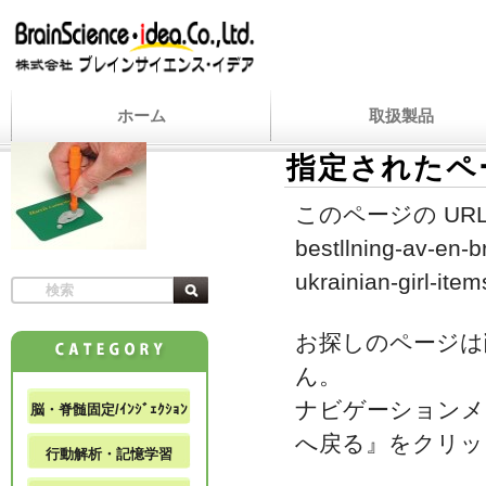
ホーム
取扱製品
指定されたペ
このページの URL
bestllning-av-en-
ukrainian-girl-item
お探しのページは
ん。
ナビゲーションメ
脳・脊髄固定/ｲﾝｼﾞｪｸｼｮﾝ
へ戻る』をクリッ
行動解析・記憶学習