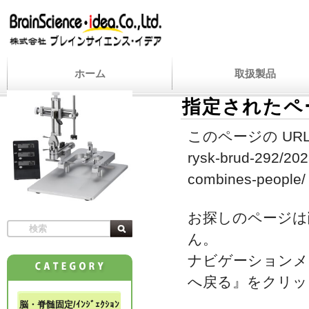
ホーム
取扱製品
指定されたペ
このページの URL
rysk-brud-292/2023
combines-people/
お探しのページは
ん。
ナビゲーションメ
へ戻る』をクリッ
脳・脊髄固定/ｲﾝｼﾞｪｸｼｮﾝ