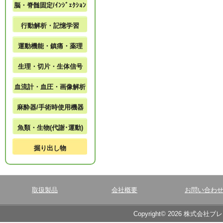
脳・脊髄固定/ｲﾝｼﾞｪｸｼｮﾝ
行動解析・記憶学習
運動機能・鎮痛・薬理
生理・切片・生体信号
血流計・血圧・画像解析
麻酔器/手術時使用機器
魚類・生物(代謝･運動)
掘り出し物
取扱製品
会社概要
お問い合わ
Copyright© 2026 株式会社ブ