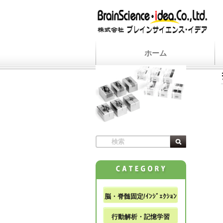
ホーム
脳・脊髄固定/ｲﾝｼﾞｪｸｼｮﾝ
行動解析・記憶学習