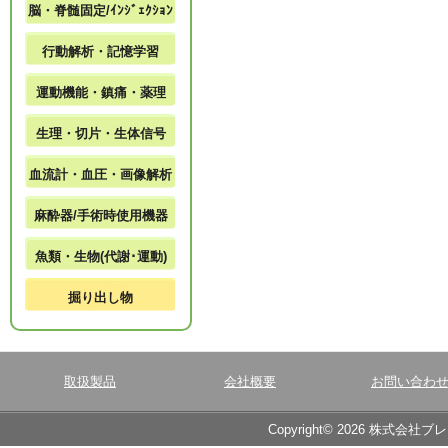
脳・脊髄固定/ｲﾝｼﾞｪｸｼｮﾝ
行動解析・記憶学習
運動機能・鎮痛・薬理
生理・切片・生体信号
血流計・血圧・画像解析
麻酔器/手術時使用機器
魚類・生物(代謝･運動)
掘り出し物
取扱製品
会社概要
お問い合わ
Copyright© 2026 株式会社ブ