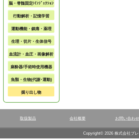
脳・脊髄固定/ｲﾝｼﾞｪｸｼｮﾝ
行動解析・記憶学習
運動機能・鎮痛・薬理
生理・切片・生体信号
血流計・血圧・画像解析
麻酔器/手術時使用機器
魚類・生物(代謝･運動)
掘り出し物
取扱製品
会社概要
お問い合わ
Copyright© 2026 株式会社ブ