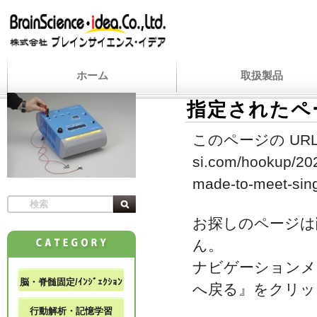
ホーム
取扱製品
指定されたペ
このページの URL
si.com/hookup/202
made-to-meet-sing
お探しのページは
ん。
ナビゲーションメ
脳・脊髄固定/ｲﾝｼﾞｪｸｼｮﾝ
へ戻る』をクリッ
行動解析・記憶学習