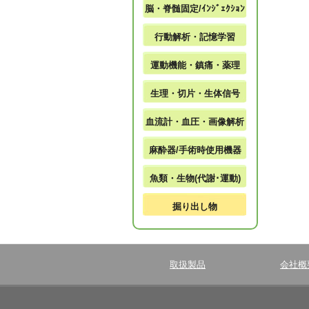
脳・脊髄固定/ｲﾝｼﾞｪｸｼｮﾝ
行動解析・記憶学習
運動機能・鎮痛・薬理
生理・切片・生体信号
血流計・血圧・画像解析
麻酔器/手術時使用機器
魚類・生物(代謝･運動)
掘り出し物
取扱製品
会社概