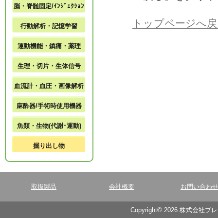
脳・脊髄固定/ｲﾝｼﾞｪｸｼｮﾝ
トップページへ戻
行動解析・記憶学習
運動機能・鎮痛・薬理
生理・切片・生体信号
血流計・血圧・画像解析
麻酔器/手術時使用機器
魚類・生物(代謝･運動)
掘り出し物
取扱製品
会社概要
お問い合わ
Copyright© 2026 株式会社ブ