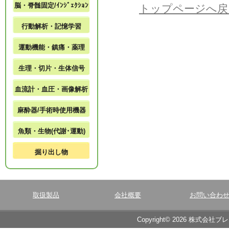
脳・脊髄固定/ｲﾝｼﾞｪｸｼｮﾝ
トップページへ戻
行動解析・記憶学習
運動機能・鎮痛・薬理
生理・切片・生体信号
血流計・血圧・画像解析
麻酔器/手術時使用機器
魚類・生物(代謝･運動)
掘り出し物
取扱製品
会社概要
お問い合わ
Copyright© 2026 株式会社ブ