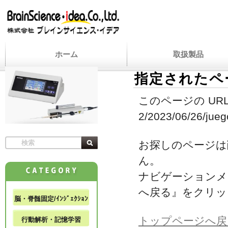
ホーム
取扱製品
指定されたペ
このページの URL
2/2023/06/26/jueg
お探しのページは
ん。
ナビゲーションメ
へ戻る』をクリッ
脳・脊髄固定/ｲﾝｼﾞｪｸｼｮﾝ
トップページへ戻
行動解析・記憶学習