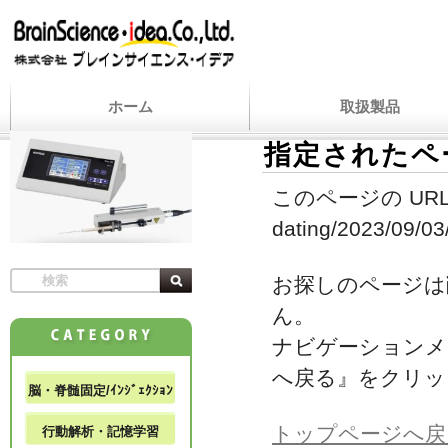
ホーム
取扱製品
指定されたペ
このページの URL
dating/2023/09/03
お探しのページは
ん。
ナビゲーションメ
へ戻る』をクリッ
脳・脊髄固定/ｲﾝｼﾞｪｸｼｮﾝ
トップページへ戻
行動解析・記憶学習