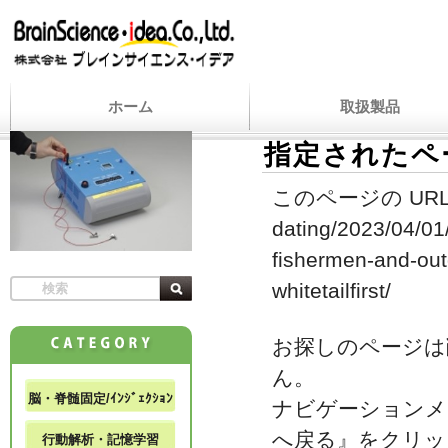
ホーム
取扱製品
指定されたペ
このページの URL
dating/2023/04/01
fishermen-and-out
whitetailfirst/
お探しのページは
ん。
脳・脊髄固定/ｲﾝｼﾞｪｸｼｮﾝ
ナビゲーションメ
へ戻る』をクリッ
行動解析・記憶学習