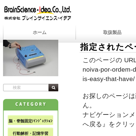
ホーム
取扱製品
指定されたペ
このページの URL
noiva-por-ordem-d
is-easy-that-have/
お探しのページは
ん。
ナビゲーションメ
脳・脊髄固定/ｲﾝｼﾞｪｸｼｮﾝ
へ戻る』をクリッ
行動解析・記憶学習