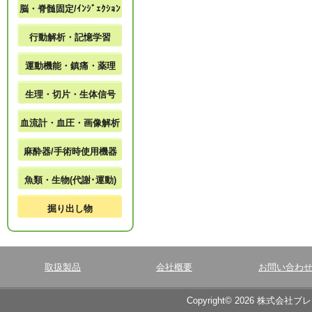
脳・脊髄固定/ｲﾝｼﾞｪｸｼｮﾝ
行動解析・記憶学習
運動機能・鎮痛・薬理
生理・切片・生体信号
血流計・血圧・画像解析
麻酔器/手術時使用機器
魚類・生物(代謝･運動)
掘り出し物
取扱製品
会社概要
お問い合わ
Copyright© 2026 株式会社ブ