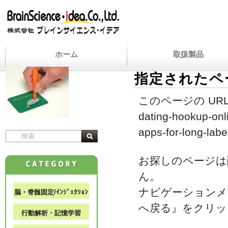
ホーム
取扱製品
指定されたペ
このページの URL
dating-hookup-on
apps-for-long-labe
お探しのページは
ん。
ナビゲーションメ
脳・脊髄固定/ｲﾝｼﾞｪｸｼｮﾝ
へ戻る』をクリッ
行動解析・記憶学習