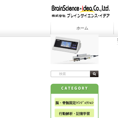
ホーム
脳・脊髄固定/ｲﾝｼﾞｪｸｼｮﾝ
行動解析・記憶学習