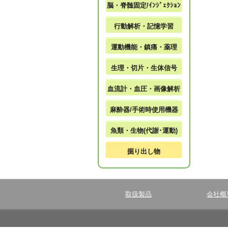
脳・脊髄固定/ｲﾝｼﾞｪｸｼｮﾝ
行動解析・記憶学習
運動機能・鎮痛・薬理
生理・切片・生体信号
血流計・血圧・画像解析
麻酔器/手術時使用機器
魚類・生物(代謝･運動)
掘り出し物
取扱製品
会社概