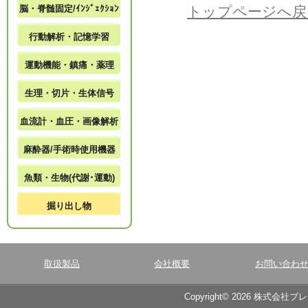
脳・脊髄固定/ｲﾝｼﾞｪｸｼｮﾝ
トップページへ戻
行動解析・記憶学習
運動機能・鎮痛・薬理
生理・切片・生体信号
血流計・血圧・画像解析
麻酔器/手術時使用機器
魚類・生物(代謝･運動)
掘り出し物
取扱製品
会社概要
お問い合わ
Copyright© 2026 株式会社ブ