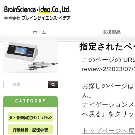
ホーム
取扱製品
指定されたペ
このページの URL
review-2/2023/07/1
お探しのページは
ん。
ナビゲーションメ
へ戻る』をクリッ
脳・脊髄固定/ｲﾝｼﾞｪｸｼｮﾝ
トップページへ戻
行動解析・記憶学習