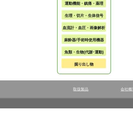
運動機能・鎮痛・薬理
生理・切片・生体信号
血流計・血圧・画像解析
麻酔器/手術時使用機器
魚類・生物(代謝･運動)
掘り出し物
取扱製品
会社概