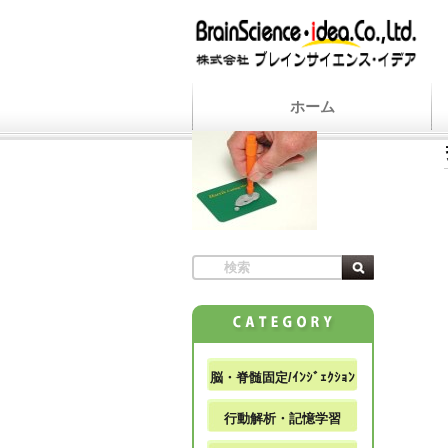
ホーム
脳・脊髄固定/ｲﾝｼﾞｪｸｼｮﾝ
行動解析・記憶学習