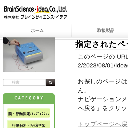
ホーム
取扱製品
指定されたペ
このページの URL
2/2023/08/01/ideas
お探しのページは
ん。
ナビゲーションメ
へ戻る』をクリッ
脳・脊髄固定/ｲﾝｼﾞｪｸｼｮﾝ
トップページへ戻
行動解析・記憶学習