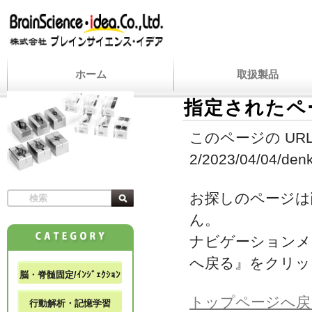
ホーム
取扱製品
指定されたペ
このページの URL
2/2023/04/04/denks
お探しのページは
ん。
ナビゲーションメ
へ戻る』をクリッ
脳・脊髄固定/ｲﾝｼﾞｪｸｼｮﾝ
トップページへ戻
行動解析・記憶学習